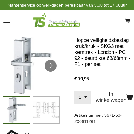
Klantenservice op werkdagen bereikbaar van 9.00 tot 17:00uur
Ga
direct
naar
de
hoofdinhoud
Hoppe veiligheidsbeslag
kruk/kruk - SKG3 met
kerntrek - London - PC
92 - deurdikte 63/68mm -
F1 - per set
€ 79,95
In
winkelwagen
Artikelnummer:
3671-50-
200611261