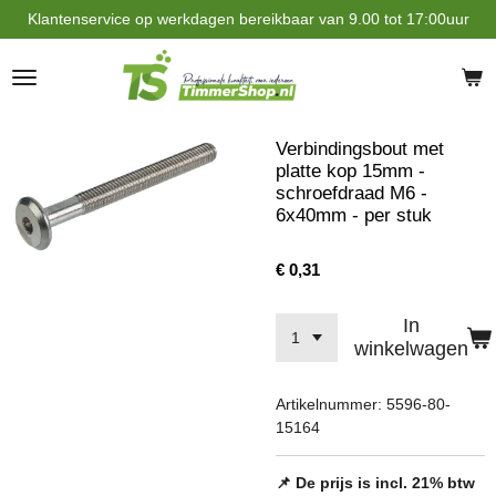
Klantenservice op werkdagen bereikbaar van 9.00 tot 17:00uur
Ga
direct
naar
de
hoofdinhoud
Verbindingsbout met
platte kop 15mm -
schroefdraad M6 -
6x40mm - per stuk
€ 0,31
In
winkelwagen
Artikelnummer:
5596-80-
15164
📌 De prijs is incl. 21% btw