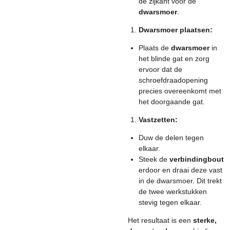
de zijkant voor de
dwarsmoer
.
Dwarsmoer plaatsen:
Plaats de
dwarsmoer
in
het blinde gat en zorg
ervoor dat de
schroefdraadopening
precies overeenkomt met
het doorgaande gat.
Vastzetten:
Duw de delen tegen
elkaar.
Steek de
verbindingbout
erdoor en draai deze vast
in de dwarsmoer. Dit trekt
de twee werkstukken
stevig tegen elkaar.
Het resultaat is een
sterke,