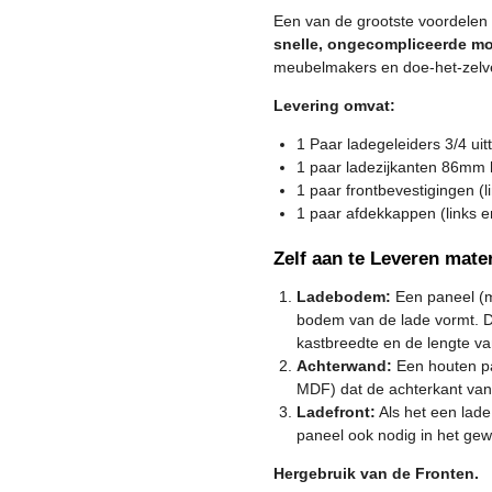
Een van de grootste voordelen 
snelle, ongecompliceerde m
meubelmakers en doe-het-zelv
Levering omvat:
1 Paar ladegeleiders 3/4 uit
1 paar ladezijkanten 86mm h
1 paar frontbevestigingen (l
1 paar afdekkappen (links e
Zelf aan te Leveren mater
Ladebodem:
Een paneel (m
bodem van de lade vormt. De
kastbreedte en de lengte va
Achterwand:
Een houten pa
MDF) dat de achterkant van
Ladefront:
Als het een lade
paneel ook nodig in het gew
Hergebruik van de Fronten.