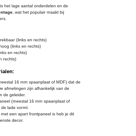
is het lage aantal onderdelen en de
ontage
, wat het populair maakt bij
ers.
trekbaar (links en rechts)
oog (links en rechts)
inks en rechts)
n rechts)
ialen:
eestal 16 mm spaanplaat of MDF) dat de
 afmetingen zijn afhankelijk van de
n de geleider.
neel (meestal 16 mm spaanplaat of
 de lade vormt.
 met een apart frontpaneel is heb je dit
enste decor.