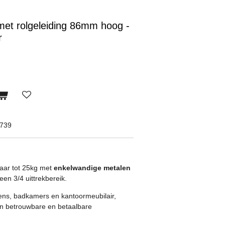
met rolgeleiding 86mm hoog -
r
7739
baar tot 25kg met
enkelwandige metalen
een 3/4 uittrekbereik.
kens, badkamers en kantoormeubilair,
en betrouwbare en betaalbare