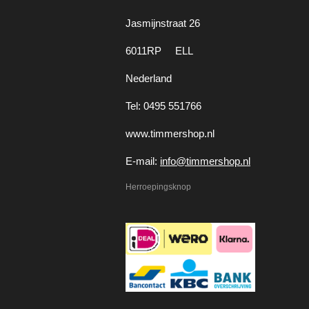
Jasmijnstraat 26
6011RP ELL
Nederland
Tel: 0495 551766
www.timmershop.nl
E-mail:
info@timmershop.nl
Herroepingsknop