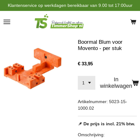
Klantenservice op werkdagen bereikbaar van 9.00 tot 17:00uur
Ga
direct
naar
de
hoofdinhoud
Boormal Blum voor
Movento - per stuk
€ 33,95
In
winkelwagen
Artikelnummer:
5023-15-
1000.02
📌 De prijs is incl. 21% btw.
Omschrijving: