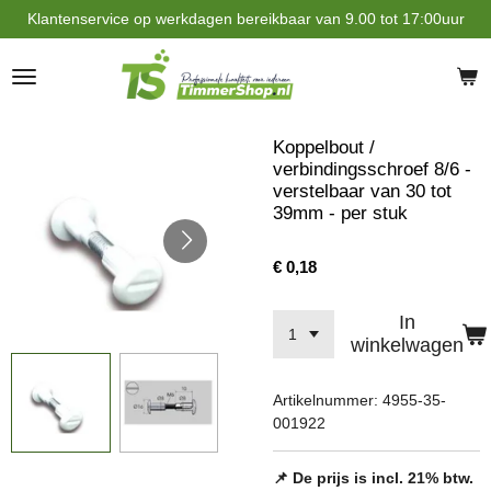
Klantenservice op werkdagen bereikbaar van 9.00 tot 17:00uur
Ga
direct
naar
de
hoofdinhoud
Koppelbout /
verbindingsschroef 8/6 -
verstelbaar van 30 tot
39mm - per stuk
€ 0,18
In
winkelwagen
Artikelnummer:
4955-35-
001922
📌 De prijs is incl. 21% btw.