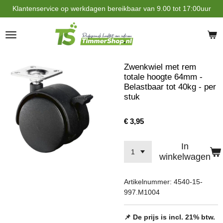
Klantenservice op werkdagen bereikbaar van 9.00 tot 17:00uur
Ga
direct
naar
de
hoofdinhoud
Zwenkwiel met rem
totale hoogte 64mm -
Belastbaar tot 40kg - per
stuk
€ 3,95
In
winkelwagen
Artikelnummer:
4540-15-
997.M1004
📌 De prijs is incl. 21% btw.