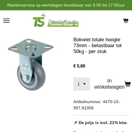
Klantenservice op werkdagen bereikbaar van 9.00 tot 17:00uur
Ga
direct
naar
de
hoofdinhoud
Bokwiel totale hoogte
73mm - belastbaar tot
50kg - per stuk
€ 5,60
In
winkelwagen
Artikelnummer:
4470-15-
997.A1006
📌 De prijs is incl. 21% btw.