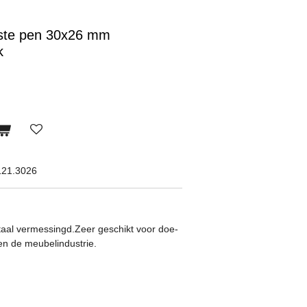
aste pen 30x26 mm
k
121.3026
taal vermessingd.
Zeer geschikt voor doe-
 en de meubelindustrie.