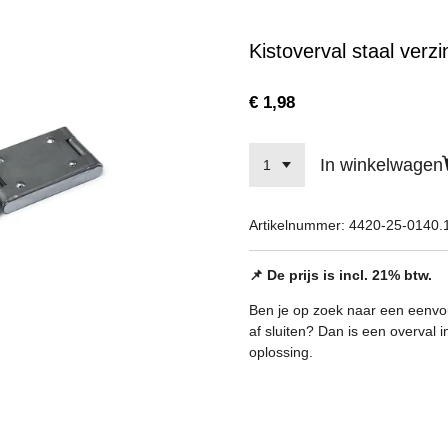
Kistoverval staal verz
€ 1,98
In winkelwagen
Artikelnummer:
4420-25-0140.
📌 De prijs is incl. 21% btw.
Ben je op zoek naar een eenvou
af sluiten? Dan is een overval
oplossing.