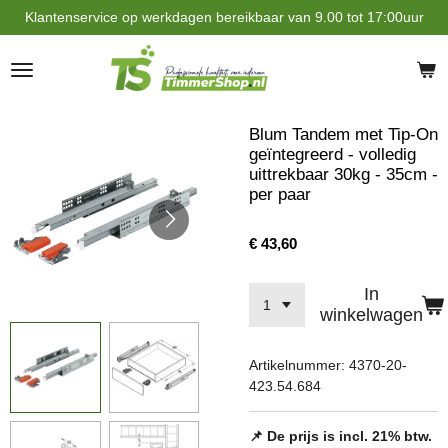
Klantenservice op werkdagen bereikbaar van 9.00 tot 17:00uur
Ga
direct
naar
de
hoofdinhoud
Blum Tandem met Tip-On
geïntegreerd - volledig
uittrekbaar 30kg - 35cm -
per paar
€ 43,60
In
winkelwagen
Artikelnummer:
4370-20-
423.54.684
📌 De prijs is incl. 21% btw.