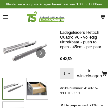
Klantenservice op werkdagen bereikbaar van 9.00 tot 17:00uur
Ga
direct
naar
de
hoofdinhoud
Ladegeleiders Hettich
Quadro V6 - volledig
uittrekbaar - push to
open - 45cm - per paar
€ 42,59
In
winkelwagen
Artikelnummer:
4140-15-
999.9135991
📌 De prijs is incl. 21% btw.