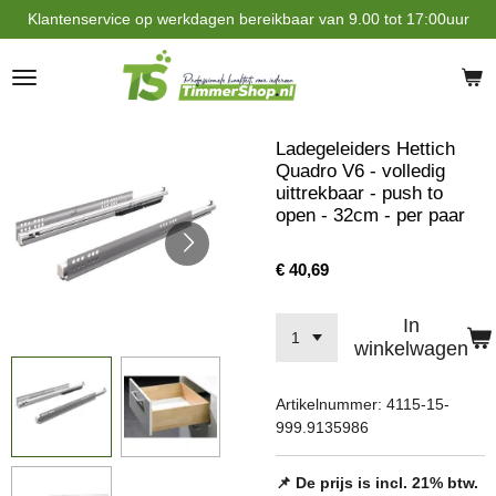
Klantenservice op werkdagen bereikbaar van 9.00 tot 17:00uur
Ga
direct
naar
de
hoofdinhoud
Ladegeleiders Hettich
Quadro V6 - volledig
uittrekbaar - push to
open - 32cm - per paar
€ 40,69
In
winkelwagen
Artikelnummer:
4115-15-
999.9135986
📌 De prijs is incl. 21% btw.