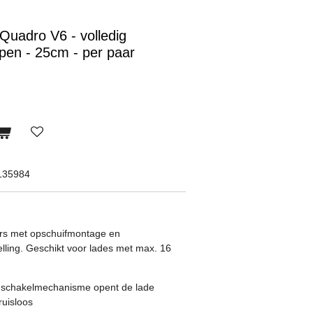
 Quadro V6 - volledig
open - 25cm - per paar
135984
ders met opschuifmontage en
ling. Geschikt voor lades met max. 16
e schakelmechanisme opent de lade
ruisloos