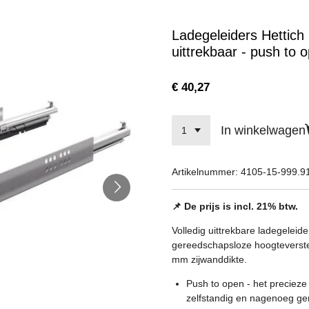
Ladegeleiders Hettich
uittrekbaar - push to 
€ 40,27
In winkelwagen
Artikelnummer:
4105-15-999.9
📌 De prijs is incl. 21% btw.
Volledig uittrekbare ladegelei
gereedschapsloze hoogteverstel
mm zijwanddikte.
Push to open - het preciez
zelfstandig en nagenoeg ge