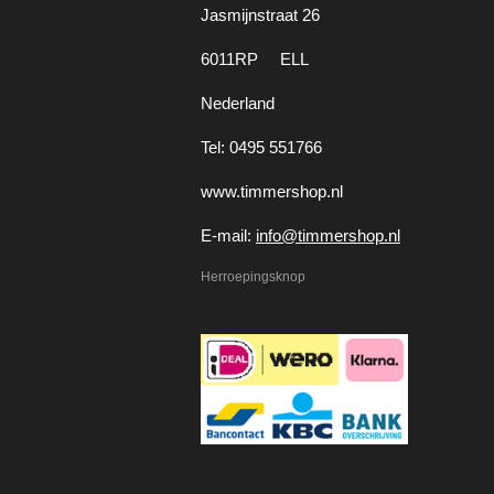
Jasmijnstraat 26
6011RP ELL
Nederland
Tel: 0495 551766
www.timmershop.nl
E-mail:
info@timmershop.nl
Herroepingsknop