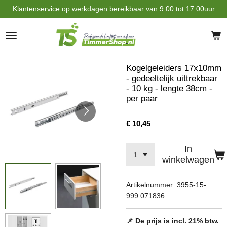
Klantenservice op werkdagen bereikbaar van 9.00 tot 17:00uur
Ga
direct
naar
de
hoofdinhoud
Kogelgeleiders 17x10mm
- gedeeltelijk uittrekbaar
- 10 kg - lengte 38cm -
per paar
€ 10,45
In
winkelwagen
Artikelnummer:
3955-15-
999.071836
📌 De prijs is incl. 21% btw.