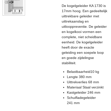
De kogelgeleider KA 1730 is
17mm hoog. Een gedeeltelijk
uittrekbare geleider met
uittrekaanslag en
uitlooppreventie. De geleider
en kogelkooi vormen een
complete, niet scheidbare
eenheid. De kogelgeleider
heeft door de exacte
geleiding een soepele loop
en goede zijdelingse
stabiliteit.
Belastbaarheid
10 kg
Lengte 380
mm
Uittrekverlies 68
mm
Materiaal
Staal verzinkt
Kastgeleider 246
mm
Schuifladegeleider
241
mm