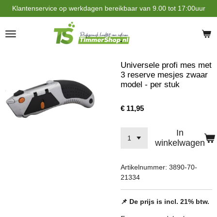
Klantenservice op werkdagen bereikbaar van 9.00 tot 17:00uur
Ga
direct
naar
de
hoofdinhoud
Universele profi mes met
3 reserve mesjes zwaar
model - per stuk
€ 11,95
In
winkelwagen
Artikelnummer:
3890-70-
21334
📌 De prijs is incl. 21% btw.