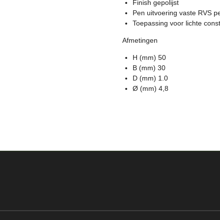
Finish gepolijst
Pen uitvoering vaste RVS p
Toepassing voor lichte const
Afmetingen
H (mm) 50
B (mm) 30
D (mm) 1.0
Ø (mm) 4,8