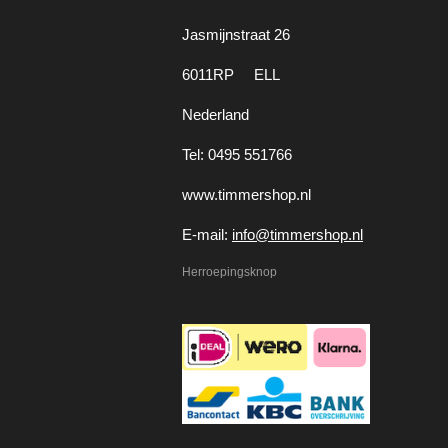
Jasmijnstraat 26
6011RP ELL
Nederland
Tel: 0495 551766
www.timmershop.nl
E-mail:
info@timmershop.nl
Herroepingsknop