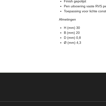
Finish gepolijst
Pen uitvoering vaste RVS p
Toepassing voor lichte const
Afmetingen
H (mm) 30
B (mm) 20
D (mm) 0,8
Ø (mm) 4,3