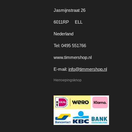
Jasmijnstraat 26
6011RP ELL
Nederland
Tel: 0495 551766
www.timmershop.nl
E-mail:
info@timmershop.nl
Herroepingsknop