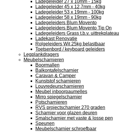
Ladegeleider 27 x 10mm - 15kg
Ladegeleider 45 x 12,7mm - 40kg
Ladegeleider 53 x 19mm - 100kg
Ladegeleider 58 x 19mm - 90kg
Ladegeleiders Blum Movento
Ladegeleiders Blum Movento Tip On
Ladegeleiders Grass t.b.v. uittrekplateau
Ladekast Renovatie
Rolgeleiders Wit 25kg belastbaar
Toetsenbord / keyboard geleiders
Legplankdragers
Meubelscharnieren
Boormallen
Balkontafelscharnier
Caravan & Camper
Kunststof scharnieren
Louvredeurscharnieren
Meubel inboorpaumelles
Mirro spiegelscharnier
Potscharnieren
RVS projectscharnier 270 graden
Scharnier voor glazen deuren
Smalscharnier met vaste & losse pen
Speunen
Meubelscharnier schroefbaar