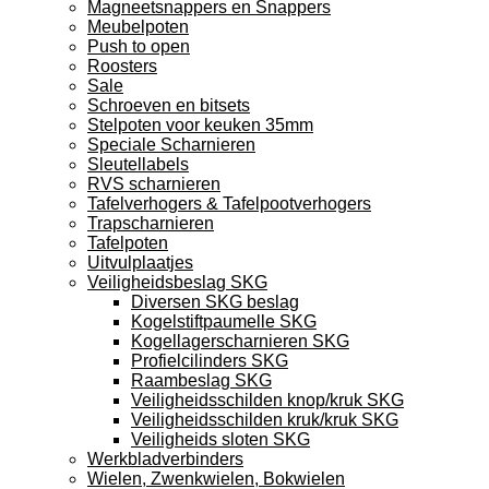
Magneetsnappers en Snappers
Meubelpoten
Push to open
Roosters
Sale
Schroeven en bitsets
Stelpoten voor keuken 35mm
Speciale Scharnieren
Sleutellabels
RVS scharnieren
Tafelverhogers & Tafelpootverhogers
Trapscharnieren
Tafelpoten
Uitvulplaatjes
Veiligheidsbeslag SKG
Diversen SKG beslag
Kogelstiftpaumelle SKG
Kogellagerscharnieren SKG
Profielcilinders SKG
Raambeslag SKG
Veiligheidsschilden knop/kruk SKG
Veiligheidsschilden kruk/kruk SKG
Veiligheids sloten SKG
Werkbladverbinders
Wielen, Zwenkwielen, Bokwielen