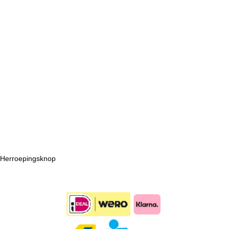
Retouren en ruilen
Meest gestelde vragen
Algemene voorwaarden
Privacyverklaring
Disclaimer
Timmershop.nl
Kantooradres:
Jasmijnstraat 26
6011RP ELL
Nederland
Tel: 0495 551766
www.timmershop.nl
E-mail:
info@timmershop.nl
Herroepingsknop