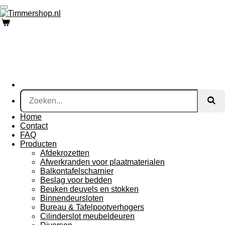
Ga
direct
naar
de
hoofdinhoud
Home
Contact
FAQ
Producten
Afdekrozetten
Afwerkranden voor plaatmaterialen
Balkontafelscharnier
Beslag voor bedden
Beuken deuvels en stokken
Binnendeursloten
Bureau & Tafelpootverhogers
Cilinderslot meubeldeuren