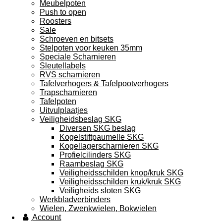
Meubelpoten
Push to open
Roosters
Sale
Schroeven en bitsets
Stelpoten voor keuken 35mm
Speciale Scharnieren
Sleutellabels
RVS scharnieren
Tafelverhogers & Tafelpootverhogers
Trapscharnieren
Tafelpoten
Uitvulplaatjes
Veiligheidsbeslag SKG
Diversen SKG beslag
Kogelstiftpaumelle SKG
Kogellagerscharnieren SKG
Profielcilinders SKG
Raambeslag SKG
Veiligheidsschilden knop/kruk SKG
Veiligheidsschilden kruk/kruk SKG
Veiligheids sloten SKG
Werkbladverbinders
Wielen, Zwenkwielen, Bokwielen
Account