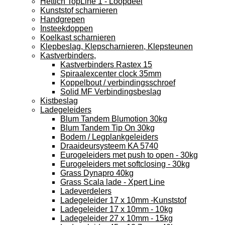
Hettich TopLine 1 - Loopdeel
Kunststof scharnieren
Handgrepen
Insteekdoppen
Koelkast scharnieren
Klepbeslag, Klepscharnieren, Klepsteunen
Kastverbinders,
Kastverbinders Rastex 15
Spiraalexcenter clock 35mm
Koppelbout / verbindingsschroef
Solid MF Verbindingsbeslag
Kistbeslag
Ladegeleiders
Blum Tandem Blumotion 30kg
Blum Tandem Tip On 30kg
Bodem / Legplankgeleiders
Draaideursysteem KA 5740
Eurogeleiders met push to open - 30kg
Eurogeleiders met softclosing - 30kg
Grass Dynapro 40kg
Grass Scala lade - Xpert Line
Ladeverdelers
Ladegeleider 17 x 10mm -Kunststof
Ladegeleider 17 x 10mm - 10kg
Ladegeleider 27 x 10mm - 15kg