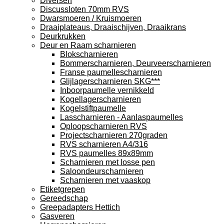
Diversen
Discussloten 70mm RVS
Dwarsmoeren / Kruismoeren
Draaiplateaus, Draaischijven, Draaikrans
Deurkrukken
Deur en Raam scharnieren
Blokscharnieren
Bommerscharnieren, Deurveerscharnieren
Franse paumellescharnieren
Glijlagerscharnieren SKG***
Inboorpaumelle vernikkeld
Kogellagerscharnieren
Kogelstiftpaumelle
Lasscharnieren - Aanlaspaumelles
Oploopscharnieren RVS
Projectscharnieren 270graden
RVS scharnieren A4/316
RVS paumelles 89x89mm
Scharnieren met losse pen
Saloondeurscharnieren
Scharnieren met vaaskop
Etiketgrepen
Gereedschap
Greepadapters Hettich
Gasveren