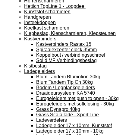
Horrenscharnieren
Hettich TopLine 1 - Loopdeel
Kunststof scharnieren
Handgrepen
Insteekdoppen
Koelkast scharnieren
Klepbeslag, Klepscharnieren, Klepsteunen
Kastverbinders,
Kastverbinders Rastex 15
Spiraalexcenter clock 35mm
Koppelbout / verbindingsschroef
Solid MF Verbindingsbeslag
Kistbeslag
Ladegeleiders
Blum Tandem Blumotion 30kg
Blum Tandem Tip On 30kg
Bodem / Legplankgeleiders
Draaideursysteem KA 5740
Eurogeleiders met push to open - 30kg
Eurogeleiders met softclosing - 30kg
Grass Dynapro 40kg
Grass Scala lade - Xpert Line
Ladeverdelers
Ladegeleider 17 x 10mm -Kunststof
Ladegeleider 17 x 10mm - 10kg