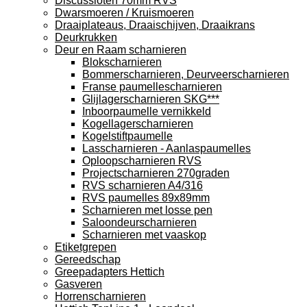
Discussloten 70mm RVS
Dwarsmoeren / Kruismoeren
Draaiplateaus, Draaischijven, Draaikrans
Deurkrukken
Deur en Raam scharnieren
Blokscharnieren
Bommerscharnieren, Deurveerscharnieren
Franse paumellescharnieren
Glijlagerscharnieren SKG***
Inboorpaumelle vernikkeld
Kogellagerscharnieren
Kogelstiftpaumelle
Lasscharnieren - Aanlaspaumelles
Oploopscharnieren RVS
Projectscharnieren 270graden
RVS scharnieren A4/316
RVS paumelles 89x89mm
Scharnieren met losse pen
Saloondeurscharnieren
Scharnieren met vaaskop
Etiketgrepen
Gereedschap
Greepadapters Hettich
Gasveren
Horrenscharnieren