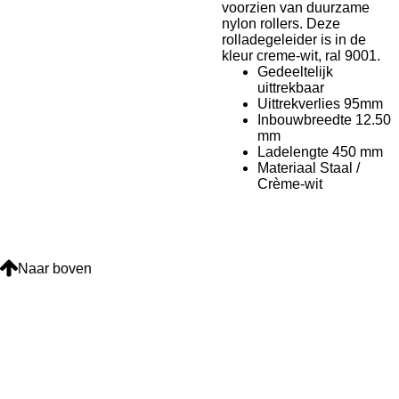
voorzien van duurzame
nylon rollers. Deze
rolladegeleider is in de
kleur creme-wit, ral 9001.
Gedeeltelijk
uittrekbaar
Uittrekverlies 95mm
Inbouwbreedte 12.50
mm
Ladelengte 450 mm
Materiaal Staal /
Crème-wit
Naar boven
Over ons
Betaalmethoden
Verzendinformatie
Contactformulier