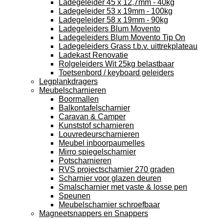
Ladegeleider 45 x 12,7mm - 40kg
Ladegeleider 53 x 19mm - 100kg
Ladegeleider 58 x 19mm - 90kg
Ladegeleiders Blum Movento
Ladegeleiders Blum Movento Tip On
Ladegeleiders Grass t.b.v. uittrekplateau
Ladekast Renovatie
Rolgeleiders Wit 25kg belastbaar
Toetsenbord / keyboard geleiders
Legplankdragers
Meubelscharnieren
Boormallen
Balkontafelscharnier
Caravan & Camper
Kunststof scharnieren
Louvredeurscharnieren
Meubel inboorpaumelles
Mirro spiegelscharnier
Potscharnieren
RVS projectscharnier 270 graden
Scharnier voor glazen deuren
Smalscharnier met vaste & losse pen
Speunen
Meubelscharnier schroefbaar
Magneetsnappers en Snappers