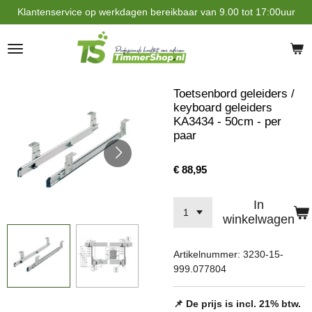
Klantenservice op werkdagen bereikbaar van 9.00 tot 17:00uur
Ga
direct
naar
de
hoofdinhoud
Toetsenbord geleiders /
keyboard geleiders
KA3434 - 50cm - per
paar
€ 88,95
In
winkelwagen
Artikelnummer:
3230-15-
999.077804
📌 De prijs is incl. 21% btw.