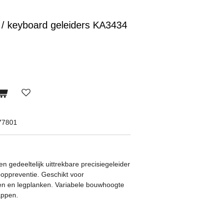
 / keyboard geleiders KA3434
77801
n gedeeltelijk uittrekbare precisiegeleider
ooppreventie. Geschikt voor
den en legplanken. Variabele bouwhoogte
appen.