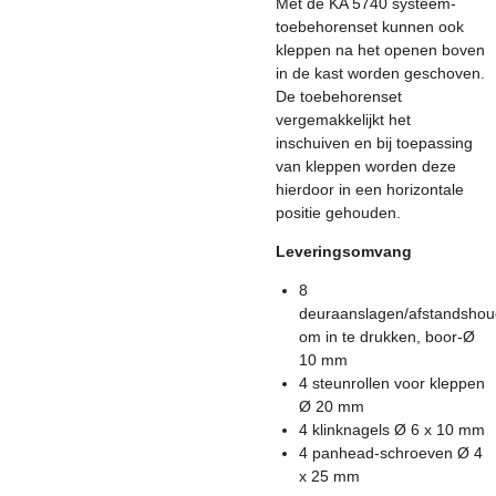
Met de KA 5740 systeem-
toebehorenset kunnen ook
kleppen na het openen boven
in de kast worden geschoven.
De toebehorenset
vergemakkelijkt het
inschuiven en bij toepassing
van kleppen worden deze
hierdoor in een horizontale
positie gehouden.
Leveringsomvang
8
deuraanslagen/afstandshou
om in te drukken, boor-Ø
10 mm
4 steunrollen voor kleppen
Ø 20 mm
4 klinknagels Ø 6 x 10 mm
4 panhead-schroeven Ø 4
x 25 mm