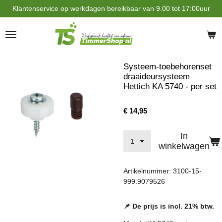
Klantenservice op werkdagen bereikbaar van 9.00 tot 17:00uur
Ga
direct
naar
de
hoofdinhoud
Systeem-toebehorenset
draaideursysteem
Hettich KA 5740 - per set
€ 14,95
In
winkelwagen
Artikelnummer:
3100-15-
999.9079526
📌 De prijs is incl. 21% btw.