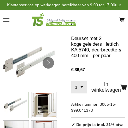
Klantenservice op werkdagen bereikbaar van 9.00 tot 17:00uur
Ga
direct
naar
de
hoofdinhoud
Deurset met 2
kogelgeleiders Hettich
KA 5740, deurbreedte ≤
400 mm - per paar
€ 36,67
In
winkelwagen
Artikelnummer:
3065-15-
999.041373
📌 De prijs is incl. 21% btw.