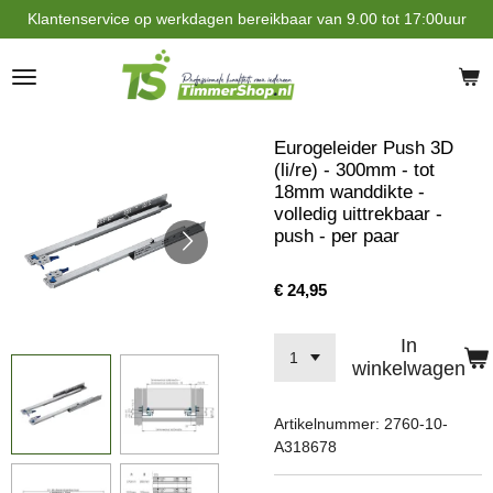
Klantenservice op werkdagen bereikbaar van 9.00 tot 17:00uur
Ga
direct
naar
de
hoofdinhoud
Eurogeleider Push 3D
(li/re) - 300mm - tot
18mm wanddikte -
volledig uittrekbaar -
push - per paar
€ 24,95
In
winkelwagen
Artikelnummer:
2760-10-
A318678