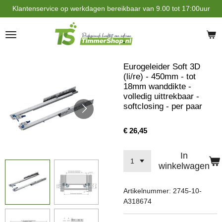
Klantenservice op werkdagen bereikbaar van 9.00 tot 17:00uur
Ga
direct
naar
de
hoofdinhoud
Eurogeleider Soft 3D
(li/re) - 450mm - tot
18mm wanddikte -
volledig uittrekbaar -
softclosing - per paar
€ 26,45
In
winkelwagen
Artikelnummer:
2745-10-
A318674