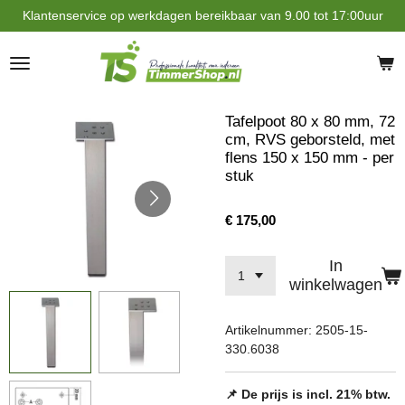
Klantenservice op werkdagen bereikbaar van 9.00 tot 17:00uur
Ga
direct
naar
de
hoofdinhoud
Tafelpoot 80 x 80 mm, 72
cm, RVS geborsteld, met
flens 150 x 150 mm - per
stuk
€ 175,00
In
winkelwagen
Artikelnummer:
2505-15-
330.6038
📌 De prijs is incl. 21% btw.