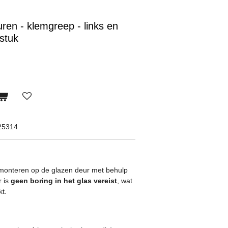
ren - klemgreep - links en
 stuk
25314
 monteren op de glazen deur met behulp
r is
geen boring in het glas vereist
, wat
kt.