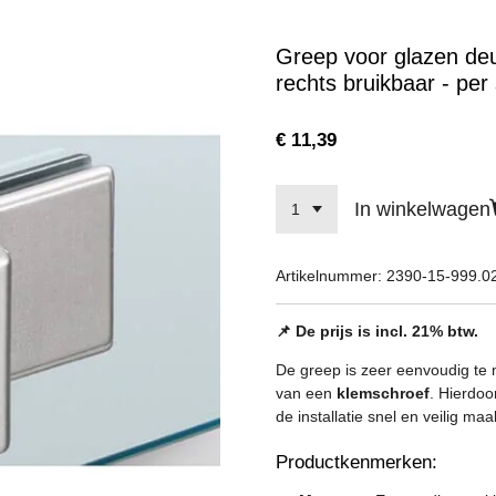
Greep voor glazen deu
rechts bruikbaar - per
€ 11,39
In winkelwagen
Artikelnummer:
2390-15-999.0
📌 De prijs is incl. 21% btw.
De greep is zeer eenvoudig te
van een
klemschroef
. Hierdoo
de installatie snel en veilig maa
Productkenmerken: