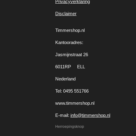
Privacyverklaring
Disclaimer
Timmershop.nl
Kantooradres:
Jasmijnstraat 26
6011RP ELL
Nederland
Tel: 0495 551766
www.timmershop.nl
E-mail:
info@timmershop.nl
Herroepingsknop