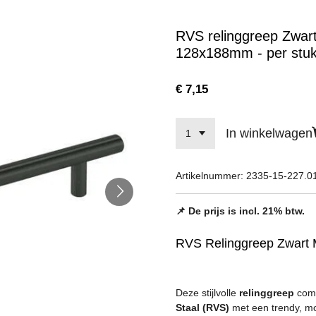
RVS relinggreep Zwar
128x188mm - per stu
€ 7,15
In winkelwagen
Artikelnummer:
2335-15-227.0
📌 De prijs is incl. 21% btw.
RVS Relinggreep Zwart
Deze stijlvolle
relinggreep
comb
Staal (RVS)
met een trendy, 