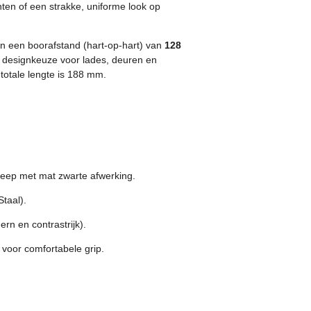
onten of een strakke, uniforme look op
n een boorafstand (hart-op-hart) van
128
 designkeuze voor lades, deuren en
 totale lengte is 188 mm.
reep met mat zwarte afwerking.
taal).
rn en contrastrijk).
oor comfortabele grip.