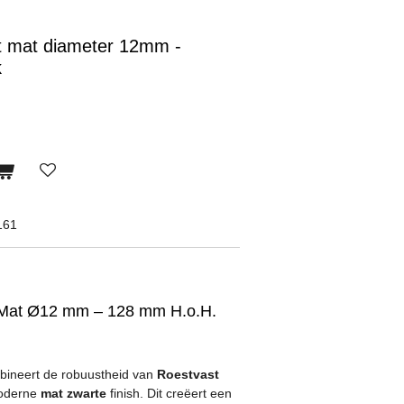
t mat diameter 12mm -
k
161
 Mat Ø12 mm – 128 mm H.o.H.
ineert de robuustheid van
Roestvast
moderne
mat zwarte
finish. Dit creëert een