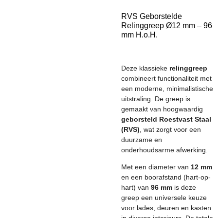
RVS Geborstelde
Relinggreep Ø12 mm – 96
mm H.o.H.
Deze klassieke
relinggreep
combineert functionaliteit met
een moderne, minimalistische
uitstraling. De greep is
gemaakt van hoogwaardig
geborsteld Roestvast Staal
(RVS)
, wat zorgt voor een
duurzame en
onderhoudsarme afwerking.
Met een diameter van
12 mm
en een boorafstand (hart-op-
hart) van
96 mm
is deze
greep een universele keuze
voor lades, deuren en kasten
in diverse interieurs. De totale