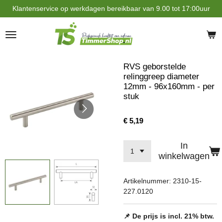
Klantenservice op werkdagen bereikbaar van 9.00 tot 17:00uur
Ga
direct
naar
de
hoofdinhoud
RVS geborstelde
relinggreep diameter
12mm - 96x160mm - per
stuk
€ 5,19
In
winkelwagen
Artikelnummer:
2310-15-
227.0120
📌 De prijs is incl. 21% btw.