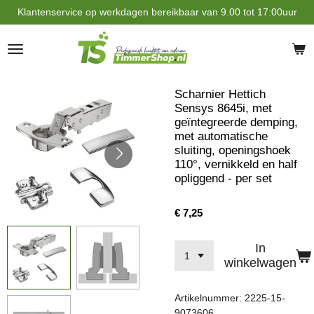
Klantenservice op werkdagen bereikbaar van 9.00 tot 17:00uur
Ga
direct
naar
de
hoofdinhoud
Scharnier Hettich
Sensys 8645i, met
geïntegreerde demping,
met automatische
sluiting, openingshoek
110°, vernikkeld en half
opliggend - per set
€ 7,25
In
winkelwagen
Artikelnummer:
2225-15-
9073606