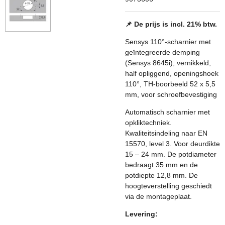
📌 De prijs is incl. 21% btw.
Sensys 110°-scharnier met
geïntegreerde demping
(Sensys 8645i), vernikkeld,
half opliggend, openingshoek
110°, TH-boorbeeld 52 x 5,5
mm, voor schroefbevestiging
Automatisch scharnier met
opkliktechniek.
Kwaliteitsindeling naar EN
15570, level 3. Voor deurdikte
15 – 24 mm. De potdiameter
bedraagt 35 mm en de
potdiepte 12,8 mm. De
hoogteverstelling geschiedt
via de montageplaat.
Levering: