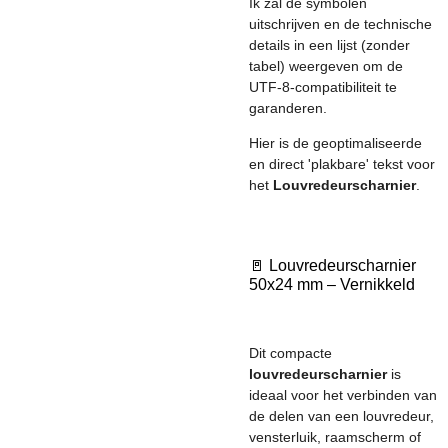
Ik zal de symbolen
uitschrijven en de technische
details in een lijst (zonder
tabel) weergeven om de
UTF-8-compatibiliteit te
garanderen.
Hier is de geoptimaliseerde
en direct 'plakbare' tekst voor
het
Louvredeurscharnier
.
🚪 Louvredeurscharnier
50x24 mm – Vernikkeld
Dit compacte
louvredeurscharnier
is
ideaal voor het verbinden van
de delen van een louvredeur,
vensterluik, raamscherm of