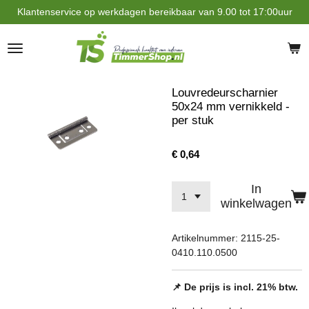
Klantenservice op werkdagen bereikbaar van 9.00 tot 17:00uur
Ga
direct
naar
de
hoofdinhoud
Louvredeurscharnier
50x24 mm vernikkeld -
per stuk
€ 0,64
In
winkelwagen
Artikelnummer:
2115-25-
0410.110.0500
📌 De prijs is incl. 21% btw.