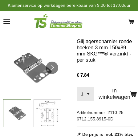
Klantenservice op werkdagen bereikbaar van 9.00 tot 17:00uur
Ga
direct
naar
de
hoofdinhoud
Glijlagerscharnier ronde
hoeken 3 mm 150x89
mm SKG***® verzinkt -
per stuk
€ 7,84
In
winkelwagen
Artikelnummer:
2110-25-
6712.155.8915-0D
📌 De prijs is incl. 21% btw.