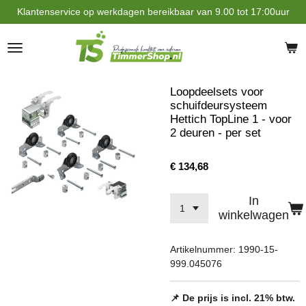
Klantenservice op werkdagen bereikbaar van 9.00 tot 17:00uur
Ga
direct
naar
de
hoofdinhoud
Loopdeelsets voor
schuifdeursysteem
Hettich TopLine 1 - voor
2 deuren - per set
€ 134,68
In
winkelwagen
Artikelnummer:
1990-15-
999.045076
📌 De prijs is incl. 21% btw.