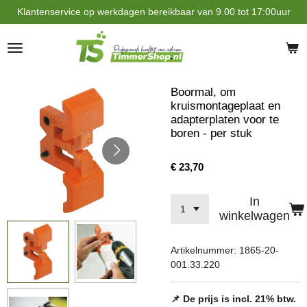
Klantenservice op werkdagen bereikbaar van 9.00 tot 17:00uur
Ga
direct
naar
de
hoofdinhoud
Boormal, om
kruismontageplaat en
adapterplaten voor te
boren - per stuk
€ 23,70
In
winkelwagen
Artikelnummer:
1865-20-
001.33.220
📌 De prijs is incl. 21% btw.