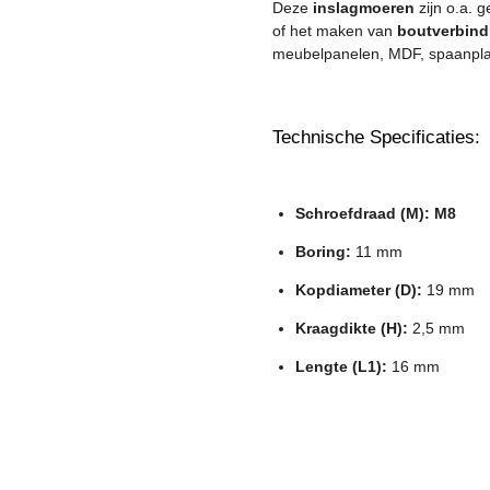
Deze
inslagmoeren
zijn o.a. 
of het maken van
boutverbind
meubelpanelen, MDF, spaanplaa
Technische Specificaties:
Schroefdraad (M):
M8
Boring:
11 mm
Kopdiameter (D):
19 mm
Kraagdikte (H):
2,5 mm
Lengte (L1):
16 mm