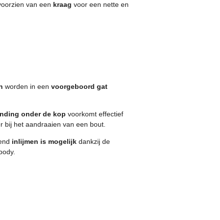
 voorzien van een
kraag
voor een nette en
n
worden in een
voorgeboord gat
anding onder de kop
voorkomt effectief
 bij het aandraaien van een bout.
lend
inlijmen is mogelijk
dankzij de
body.