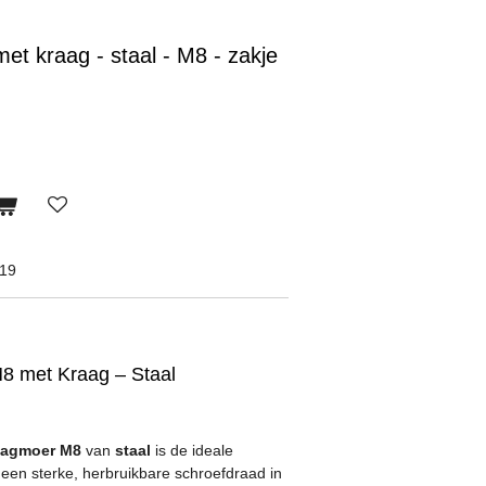
et kraag - staal - M8 - zakje
19
8 met Kraag – Staal
slagmoer M8
van
staal
is de ideale
 een sterke, herbruikbare schroefdraad in