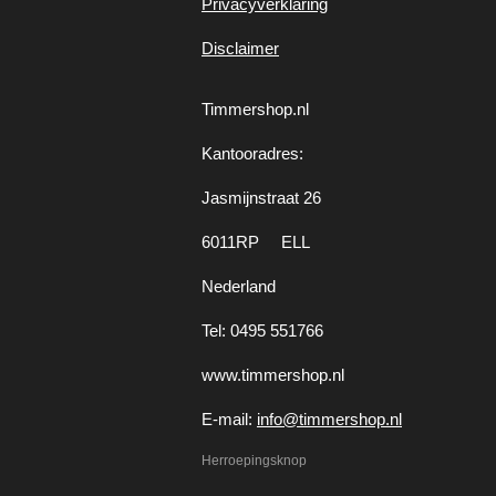
Privacyverklaring
Disclaimer
Timmershop.nl
Kantooradres:
Jasmijnstraat 26
6011RP ELL
Nederland
Tel: 0495 551766
www.timmershop.nl
E-mail:
info@timmershop.nl
Herroepingsknop