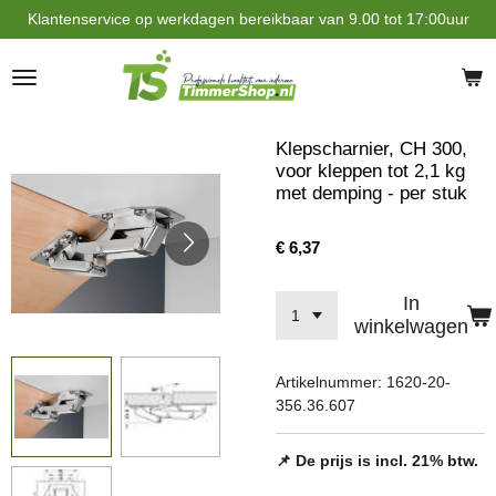
Klantenservice op werkdagen bereikbaar van 9.00 tot 17:00uur
Ga
direct
naar
de
hoofdinhoud
Klepscharnier, CH 300,
voor kleppen tot 2,1 kg
met demping - per stuk
€ 6,37
In
winkelwagen
Artikelnummer:
1620-20-
356.36.607
📌 De prijs is incl. 21% btw.