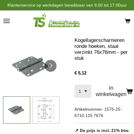
Klantenservice op werkdagen bereikbaar van 9.00 tot 17:00uur
Ga
direct
naar
de
hoofdinhoud
Kogellagerscharnieren
ronde hoeken, staal
verzinkt 76x76mm - per
stuk
€ 5,12
In
winkelwagen
Artikelnummer:
1575-25-
6710.125.7676
📌 De prijs is incl. 21% btw.