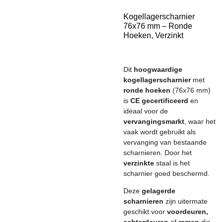
Kogellagerscharnier
76x76 mm – Ronde
Hoeken, Verzinkt
Dit
hoogwaardige
kogellagerscharnier
met
ronde hoeken
(76x76 mm)
is
CE gecertificeerd
en
ideaal voor de
vervangingsmarkt
, waar het
vaak wordt gebruikt als
vervanging van bestaande
scharnieren. Door het
verzinkte
staal is het
scharnier goed beschermd.
Deze
gelagerde
scharnieren
zijn uitermate
geschikt voor
voordeuren,
achterdeuren
of
ramen
die