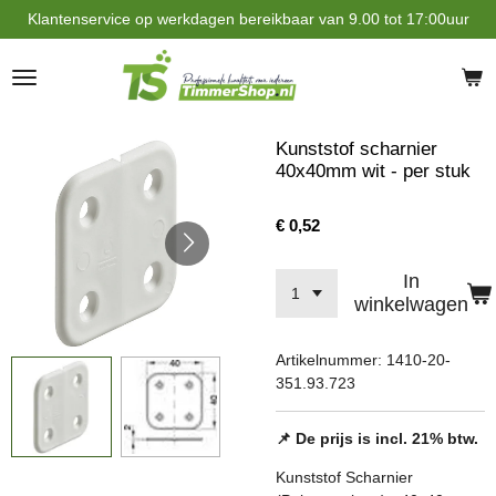
Klantenservice op werkdagen bereikbaar van 9.00 tot 17:00uur
Ga
direct
naar
de
hoofdinhoud
Kunststof scharnier
40x40mm wit - per stuk
€ 0,52
In
winkelwagen
Artikelnummer:
1410-20-
351.93.723
📌 De prijs is incl. 21% btw.
Kunststof Scharnier