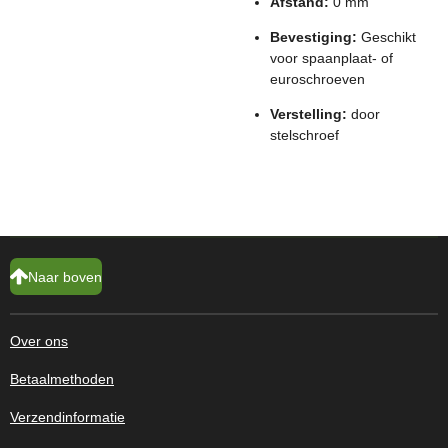
Afstand:
0 mm
Bevestiging:
Geschikt
voor spaanplaat- of
euroschroeven
Verstelling:
door
stelschroef
Naar boven
Over ons
Betaalmethoden
Verzendinformatie