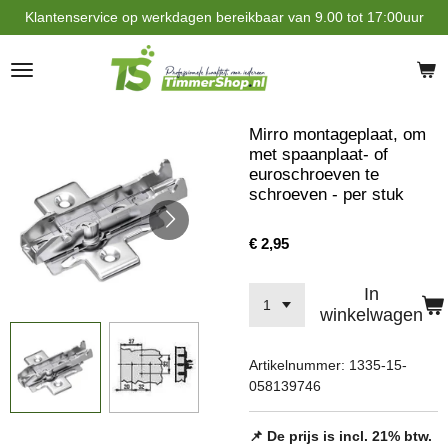
Klantenservice op werkdagen bereikbaar van 9.00 tot 17:00uur
Ga
direct
naar
de
hoofdinhoud
Mirro montageplaat, om
met spaanplaat- of
euroschroeven te
schroeven - per stuk
€ 2,95
In
winkelwagen
Artikelnummer:
1335-15-
058139746
📌 De prijs is incl. 21% btw.