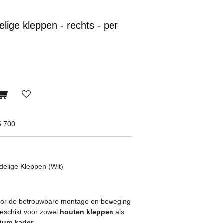
lige kleppen - rechts - per
5.700
delige Kleppen (Wit)
oor de betrouwbare montage en beweging
geschikt voor zowel
houten kleppen
als
nium kader
.