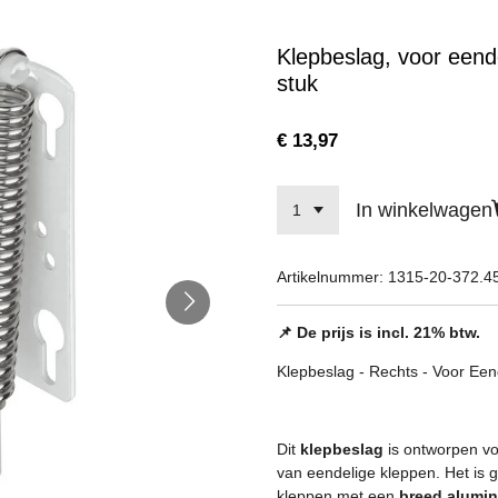
Klepbeslag, voor eende
stuk
€ 13,97
In winkelwagen
Artikelnummer:
1315-20-372.4
📌 De prijs is incl. 21% btw.
Klepbeslag - Rechts - Voor Een
Dit
klepbeslag
is ontworpen v
van eendelige kleppen. Het is 
kleppen met een
breed alumi