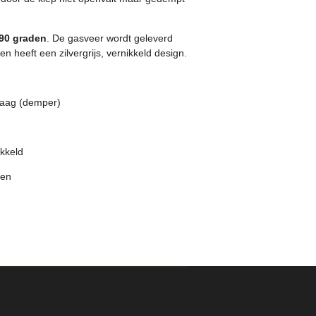
90 graden
. De gasveer wordt geleverd
en heeft een zilvergrijs, vernikkeld design.
laag (demper)
ikkeld
ken