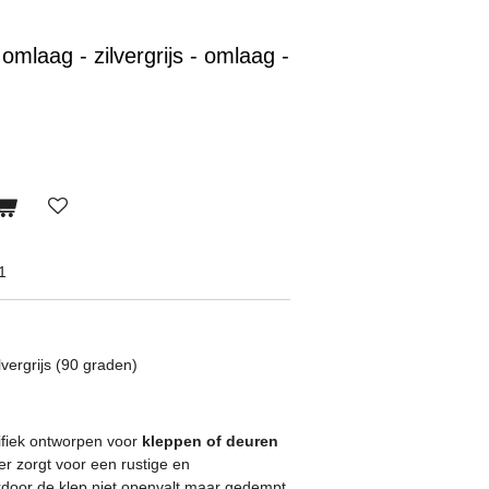
mlaag - zilvergrijs - omlaag -
1
ergrijs (90 graden)
ifiek ontworpen voor
kleppen of deuren
r zorgt voor een rustige en
door de klep niet openvalt maar gedempt