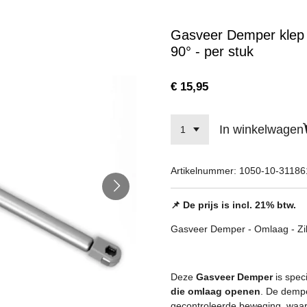
Gasveer Demper klep o
90° - per stuk
€ 15,95
In winkelwagen
Artikelnummer:
1050-10-31186
📌 De prijs is incl. 21% btw.
Gasveer Demper - Omlaag - Zilv
Deze
Gasveer Demper
is spec
die omlaag openen
. De dempe
gecontroleerde beweging, waar