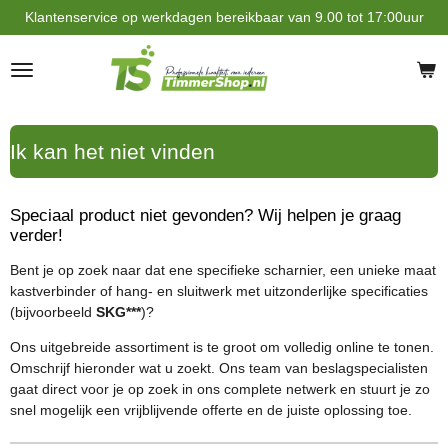
Klantenservice op werkdagen bereikbaar van 9.00 tot 17:00uur
Ga
direct
naar
de
hoofdinhoud
Ik kan het niet vinden
Speciaal product niet gevonden? Wij helpen je graag
verder!
Bent je op zoek naar dat ene specifieke scharnier, een unieke maat
kastverbinder of hang- en sluitwerk met uitzonderlijke specificaties
(bijvoorbeeld
SKG***
)?
Ons uitgebreide assortiment is te groot om volledig online te tonen.
Omschrijf hieronder wat u zoekt. Ons team van beslagspecialisten
gaat direct voor je op zoek in ons complete netwerk en stuurt je zo
snel mogelijk een vrijblijvende offerte en de juiste oplossing toe.