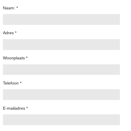
Naam: *
Adres *
Woonplaats *
Telefoon *
E-mailadres *